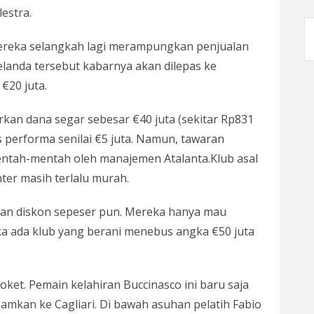
estra.
 mereka selangkah lagi merampungkan penjualan
elanda tersebut kabarnya akan dilepas ke
€20 juta.
rkan dana segar sebesar €40 juta (sekitar Rp831
s performa senilai €5 juta. Namun, tawaran
entah-mentah oleh manajemen Atalanta.Klub asal
ter masih terlalu murah.
an diskon sepeser pun. Mereka hanya mau
ka ada klub yang berani menebus angka €50 juta
t. Pemain kelahiran Buccinasco ini baru saja
jamkan ke Cagliari. Di bawah asuhan pelatih Fabio