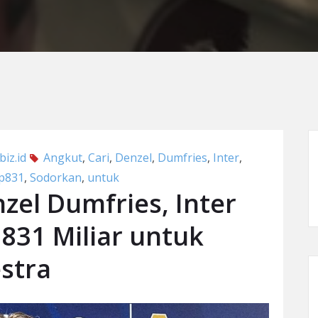
iz.id
Angkut
,
Cari
,
Denzel
,
Dumfries
,
Inter
,
p831
,
Sodorkan
,
untuk
zel Dumfries, Inter
831 Miliar untuk
stra