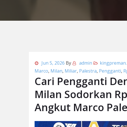
Jun 5, 2026
By
admin
kingpreman.b
Marco
,
Milan
,
Miliar
,
Palestra
,
Pengganti
,
R
Cari Pengganti Den
Milan Sodorkan Rp
Angkut Marco Pale