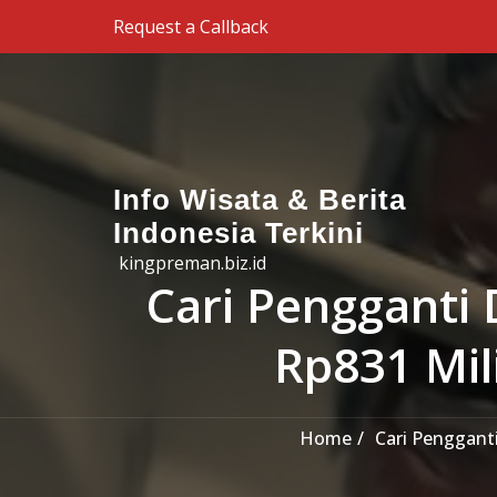
Skip to the content
Request a Callback
Info Wisata & Berita
Indonesia Terkini
kingpreman.biz.id
Cari Pengganti 
Rp831 Mil
Home
Cari Penggant