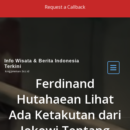
Skip to the content
Request a Callback
Info Wisata & Berita Indonesia
Terkini
kingpreman.biz.id
Ferdinand
Hutahaean Lihat
Ada Ketakutan dari