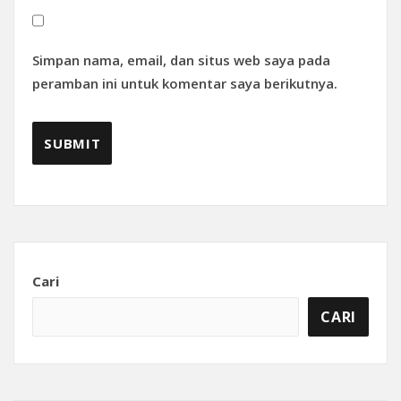
Simpan nama, email, dan situs web saya pada
peramban ini untuk komentar saya berikutnya.
Cari
CARI