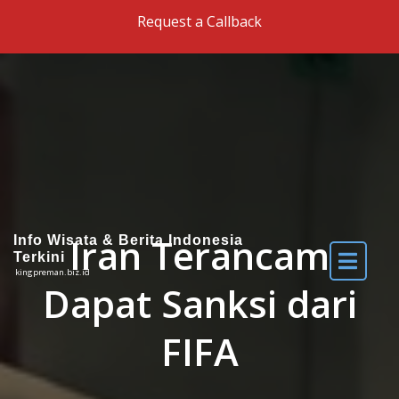
Skip to the content
Request a Callback
Iran Terancam
Info Wisata & Berita Indonesia
Terkini
kingpreman.biz.id
Dapat Sanksi dari
FIFA