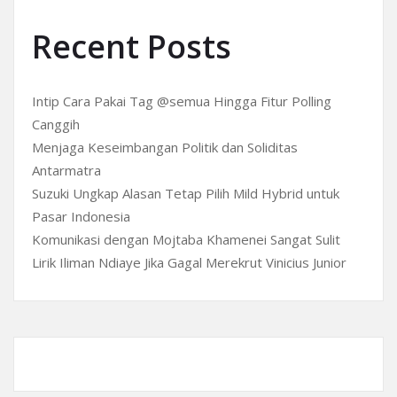
Recent Posts
Intip Cara Pakai Tag @semua Hingga Fitur Polling
Canggih
Menjaga Keseimbangan Politik dan Soliditas
Antarmatra
Suzuki Ungkap Alasan Tetap Pilih Mild Hybrid untuk
Pasar Indonesia
Komunikasi dengan Mojtaba Khamenei Sangat Sulit
Lirik Iliman Ndiaye Jika Gagal Merekrut Vinicius Junior