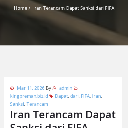
Home
Iran Terancam Dapat Sanksi dari FIFA
Mar 11, 2026
By
admin
kingpreman.biz.id
Dapat
,
dari
,
FIFA
,
Iran
,
Sanksi
,
Terancam
Iran Terancam Dapat
Sanksi dari FIFA