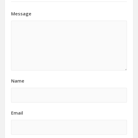
Message
Name
Email