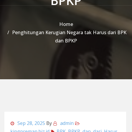
BPKP
Home
Penghitungan Kerugian Negara tak Harus dari BPK
dan BPKP
Sep 28, 2025
By
admin
kingpreman.biz.id
BPK
,
BPKP
,
dan
,
dari
,
Harus
,