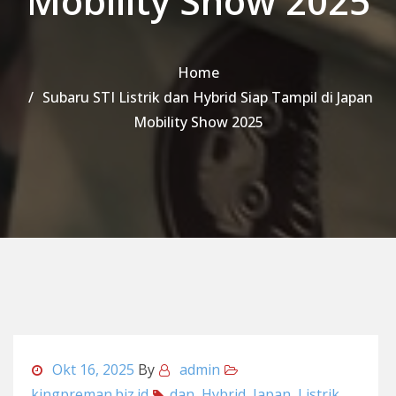
Mobility Show 2025
Home
Subaru STI Listrik dan Hybrid Siap Tampil di Japan
Mobility Show 2025
Okt 16, 2025
By
admin
kingpreman.biz.id
dan
,
Hybrid
,
Japan
,
Listrik
,