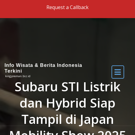
Skip to the content
Request a Callback
Info Wisata & Berita Indonesia
Terkini
kingpreman.biz.id
Subaru STI Listrik
dan Hybrid Siap
Tampil di Japan