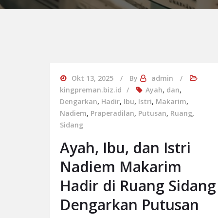
Okt 13, 2025
By
admin
kingpreman.biz.id
Ayah
,
dan
,
Dengarkan
,
Hadir
,
Ibu
,
Istri
,
Makarim
,
Nadiem
,
Praperadilan
,
Putusan
,
Ruang
,
Sidang
Ayah, Ibu, dan Istri
Nadiem Makarim
Hadir di Ruang Sidang
Dengarkan Putusan