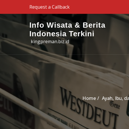
Skip to the content
Request a Callback
Info Wisata & Berita
Indonesia Terkini
kingpreman.biz.id
Home
Ayah, Ibu, 