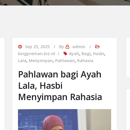
Sep 25, 2025
By
admin
kingpreman.biz.id
Ayah
,
Bagi
,
Hasbi
,
Lala
,
Menyimpan
,
Pahlawan
,
Rahasia
Pahlawan bagi Ayah
Lala, Hasbi
Menyimpan Rahasia