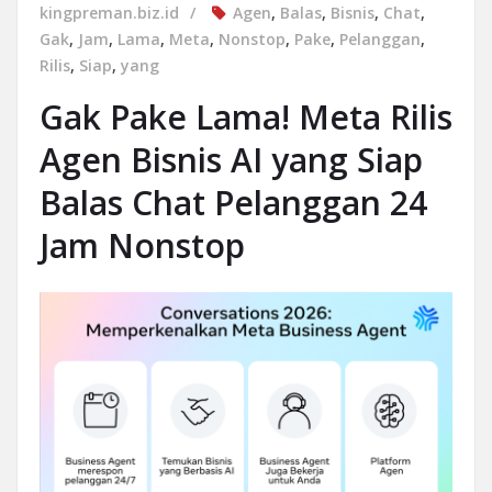
kingpreman.biz.id
Agen
,
Balas
,
Bisnis
,
Chat
,
Gak
,
Jam
,
Lama
,
Meta
,
Nonstop
,
Pake
,
Pelanggan
,
Rilis
,
Siap
,
yang
Gak Pake Lama! Meta Rilis
Agen Bisnis AI yang Siap
Balas Chat Pelanggan 24
Jam Nonstop