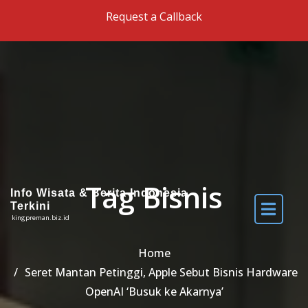
Skip to the content
Request a Callback
Tag Bisnis
Info Wisata & Berita Indonesia
Terkini
kingpreman.biz.id
Home
Seret Mantan Petinggi, Apple Sebut Bisnis Hardware
OpenAI ‘Busuk ke Akarnya’