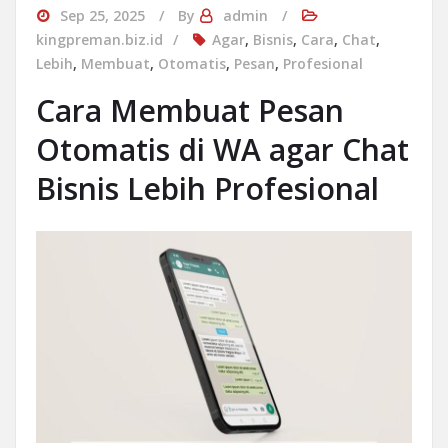
Sep 25, 2025
By
admin
kingpreman.biz.id
Agar
,
Bisnis
,
Cara
,
Chat
,
Lebih
,
Membuat
,
Otomatis
,
Pesan
,
Profesional
Cara Membuat Pesan
Otomatis di WA agar Chat
Bisnis Lebih Profesional