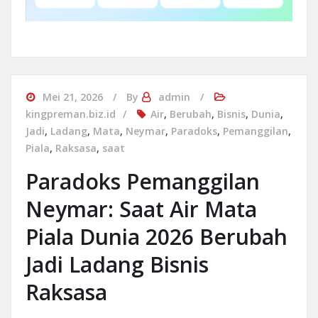
Mei 21, 2026
By
admin
kingpreman.biz.id
Air
,
Berubah
,
Bisnis
,
Dunia
,
Jadi
,
Ladang
,
Mata
,
Neymar
,
Paradoks
,
Pemanggilan
,
Piala
,
Raksasa
,
saat
Paradoks Pemanggilan
Neymar: Saat Air Mata
Piala Dunia 2026 Berubah
Jadi Ladang Bisnis
Raksasa