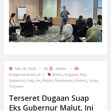
Sep 28, 2025
By
admin
kingpreman.biz.id
Bisnis
,
Dugaan
,
Eks
,
Gubernur
,
Haji
,
Ini
,
Malut
,
Perjalanan
,
Robert
,
Suap
,
Terseret
Terseret Dugaan Suap
Eks Gubernur Malut, Ini