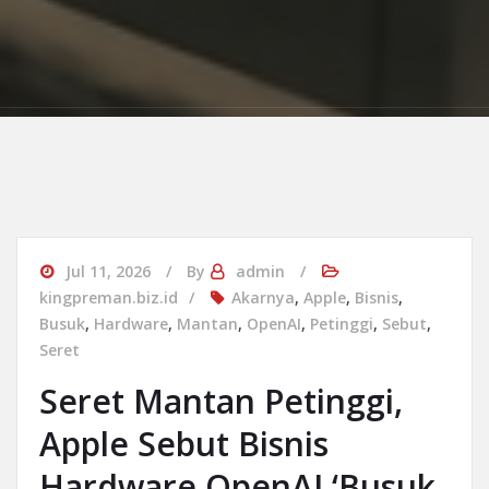
Jul 11, 2026
By
admin
kingpreman.biz.id
Akarnya
,
Apple
,
Bisnis
,
Busuk
,
Hardware
,
Mantan
,
OpenAI
,
Petinggi
,
Sebut
,
Seret
Seret Mantan Petinggi,
Apple Sebut Bisnis
Hardware OpenAI ‘Busuk