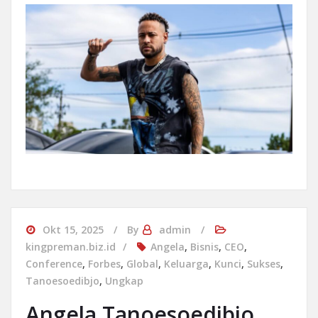
Okt 15, 2025
By
admin
kingpreman.biz.id
Angela
,
Bisnis
,
CEO
,
Conference
,
Forbes
,
Global
,
Keluarga
,
Kunci
,
Sukses
,
Tanoesoedibjo
,
Ungkap
Angela Tanoesoedibjo