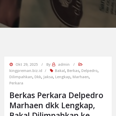
Okt 29, 2025
By
admin
kingpreman.biz.id
Bakal
,
Berkas
,
Delpedro
,
Dilimpahkan
,
Dkk
,
Jaksa
,
Lengkap
,
Marhaen
,
Perkara
Berkas Perkara Delpedro
Marhaen dkk Lengkap,
Bakal Dilimpahkan ke