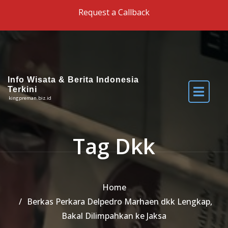
Skip to the content
Request a Callback
Info Wisata & Berita Indonesia
Terkini
kingpreman.biz.id
Tag Dkk
Home
Berkas Perkara Delpedro Marhaen dkk Lengkap,
Bakal Dilimpahkan ke Jaksa