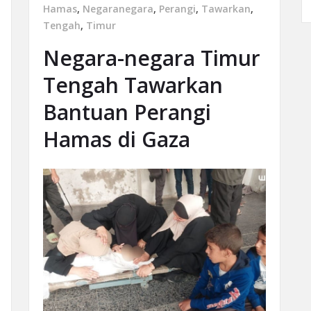
Hamas
,
Negaranegara
,
Perangi
,
Tawarkan
,
Tengah
,
Timur
Negara-negara Timur
Tengah Tawarkan
Bantuan Perangi
Hamas di Gaza