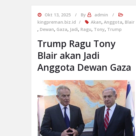
Okt 13, 2025
By
admin
kingpreman.biz.id
Akan
,
Anggota
,
Blair
,
Dewan
,
Gaza
,
Jadi
,
Ragu
,
Tony
,
Trump
Trump Ragu Tony
Blair akan Jadi
Anggota Dewan Gaza