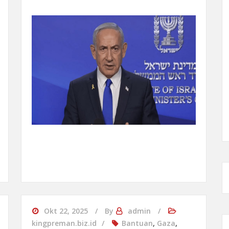
Okt 22, 2025
By
admin
kingpreman.biz.id
Bantuan
,
Gaza
,