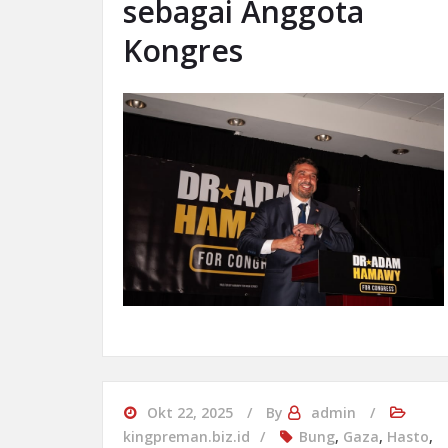
sebagai Anggota
Kongres
Okt 22, 2025
By
admin
kingpreman.biz.id
Bung
,
Gaza
,
Hasto
,