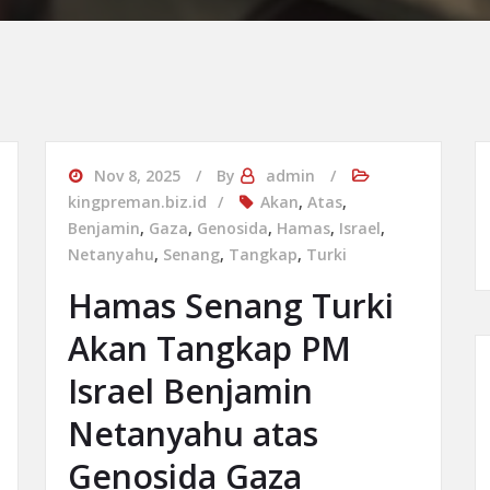
Nov 8, 2025
By
admin
kingpreman.biz.id
Akan
,
Atas
,
Benjamin
,
Gaza
,
Genosida
,
Hamas
,
Israel
,
Netanyahu
,
Senang
,
Tangkap
,
Turki
Hamas Senang Turki
Akan Tangkap PM
Israel Benjamin
Netanyahu atas
Genosida Gaza