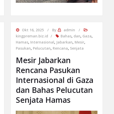
Okt 16, 2025
By
admin
kingpreman.biz.id
Bahas
,
dan
,
Gaza
,
Hamas
,
Internasional
,
Jabarkan
,
Mesir
,
Pasukan
,
Pelucutan
,
Rencana
,
Senjata
Mesir Jabarkan
Rencana Pasukan
Internasional di Gaza
dan Bahas Pelucutan
Senjata Hamas