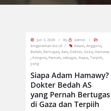
Jun 3, 2026
By
admin
kingpreman.biz.id
Adam
,
Anggota
,
Bedah
,
Bertugas
,
dan
,
Dokter
,
Gaza
,
Hamawy
,
Kongres
,
Pernah
,
sebagai
,
Siapa
,
Terpiih
,
yang
Siapa Adam Hamawy?
Dokter Bedah AS
yang Pernah Bertugas
di Gaza dan Terpiih