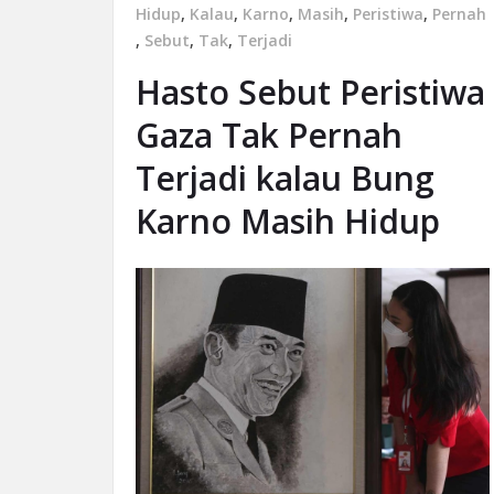
Hidup
,
Kalau
,
Karno
,
Masih
,
Peristiwa
,
Pernah
,
Sebut
,
Tak
,
Terjadi
Hasto Sebut Peristiwa
Gaza Tak Pernah
Terjadi kalau Bung
Karno Masih Hidup