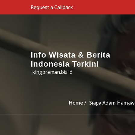
Skip to the content
Request a Callback
Info Wisata & Berita
Indonesia Terkini
kingpreman.biz.id
Home
Siapa Adam Hamawy?