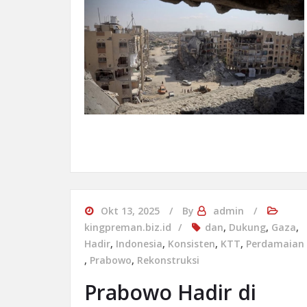
Okt 13, 2025
By
admin
kingpreman.biz.id
dan
,
Dukung
,
Gaza
,
Hadir
,
Indonesia
,
Konsisten
,
KTT
,
Perdamaian
,
Prabowo
,
Rekonstruksi
Prabowo Hadir di