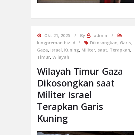
Okt 21, 2025
By
admin
kingpreman.biz.id
Dikosongkan
,
Garis
,
Gaza
,
Israel
,
Kuning
,
Militer
,
saat
,
Terapkan
,
Timur
,
Wilayah
Wilayah Timur Gaza
Dikosongkan saat
Militer Israel
Terapkan Garis
Kuning