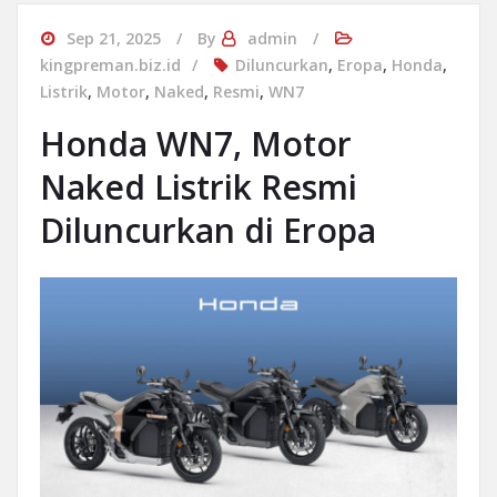
Sep 21, 2025
By
admin
kingpreman.biz.id
Diluncurkan
,
Eropa
,
Honda
,
Listrik
,
Motor
,
Naked
,
Resmi
,
WN7
Honda WN7, Motor
Naked Listrik Resmi
Diluncurkan di Eropa