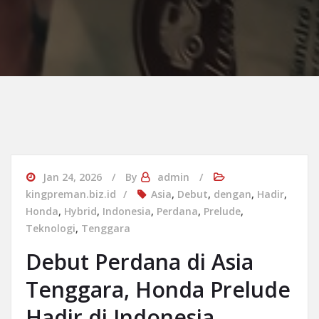
Jan 24, 2026
By
admin
kingpreman.biz.id
Asia
,
Debut
,
dengan
,
Hadir
,
Honda
,
Hybrid
,
Indonesia
,
Perdana
,
Prelude
,
Teknologi
,
Tenggara
Debut Perdana di Asia
Tenggara, Honda Prelude
Hadir di Indonesia