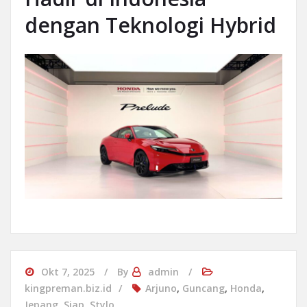
dengan Teknologi Hybrid
Okt 7, 2025
By
admin
kingpreman.biz.id
Arjuno
,
Guncang
,
Honda
,
Jepang
,
Siap
,
Stylo