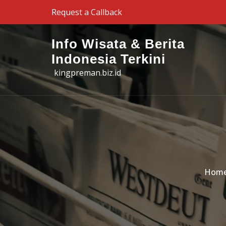
Skip to the content
Request a Callback
Info Wisata & Berita
Indonesia Terkini
kingpreman.biz.id
Hom