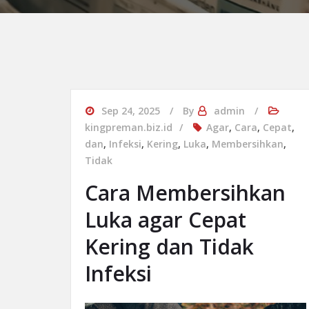
Sep 24, 2025
By
admin
kingpreman.biz.id
Agar
,
Cara
,
Cepat
,
dan
,
Infeksi
,
Kering
,
Luka
,
Membersihkan
,
Tidak
Cara Membersihkan
Luka agar Cepat
Kering dan Tidak
Infeksi