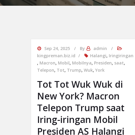
Sep 24, 2025
By
admin
kingpreman.biz.id
Halangi
,
Iringiringan
,
Macron
,
Mobil
,
Mobilnya
,
Presiden
,
saat
,
Telepon
,
Tot
,
Trump
,
Wuk
,
York
Tot Tot Wuk Wuk di
New York? Macron
Telepon Trump saat
Iring-iringan Mobil
Presiden AS Halangi