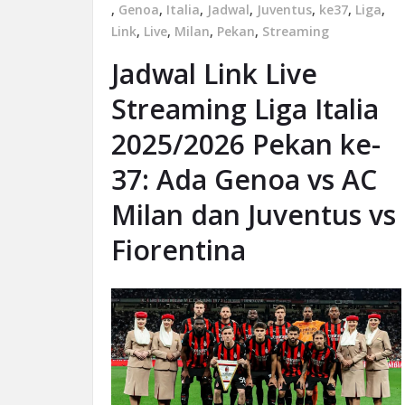
,
Genoa
,
Italia
,
Jadwal
,
Juventus
,
ke37
,
Liga
,
Link
,
Live
,
Milan
,
Pekan
,
Streaming
Jadwal Link Live
Streaming Liga Italia
2025/2026 Pekan ke-
37: Ada Genoa vs AC
Milan dan Juventus vs
Fiorentina