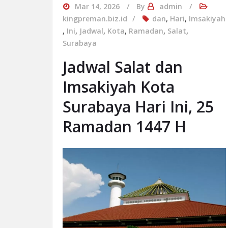
Mar 14, 2026
By
admin
kingpreman.biz.id
dan
,
Hari
,
Imsakiyah
,
Ini
,
Jadwal
,
Kota
,
Ramadan
,
Salat
,
Surabaya
Jadwal Salat dan
Imsakiyah Kota
Surabaya Hari Ini, 25
Ramadan 1447 H