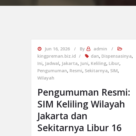
Jun 16, 2026
By
admin
kingpreman.biz.id
dan
,
Dispensasinya
,
Ini
,
Jadwal
,
Jakarta
,
Juni
,
Keliling
,
Libur
,
Pengumuman
,
Resmi
,
Sekitarnya
,
SIM
,
Wilayah
Pengumuman Resmi:
SIM Keliling Wilayah
Jakarta dan
Sekitarnya Libur 16