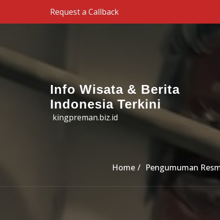
Skip to the content
Request a Callback
Info Wisata & Berita
Indonesia Terkini
kingpreman.biz.id
Home
Pengumuman Resmi: S