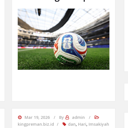
Mar 19, 2026
By
admin
kingpreman.biz.id
dan
,
Hari
,
Imsakiyah