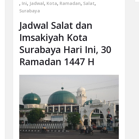
,
Ini
,
Jadwal
,
Kota
,
Ramadan
,
Salat
,
Surabaya
Jadwal Salat dan
Imsakiyah Kota
Surabaya Hari Ini, 30
Ramadan 1447 H