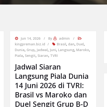
Jun 14, 2026
By
admin
kingpreman.biz.id
Brasil
,
dan
,
Duel
,
Dunia
,
Grup
,
Jadwal
,
Juni
,
Langsung
,
Maroko
,
Piala
,
Sengit
,
Siaran
,
TVRI
Jadwal Siaran
Langsung Piala Dunia
14 Juni 2026 di TVRI:
Brasil vs Maroko dan
Duel Sengit Grup B-D