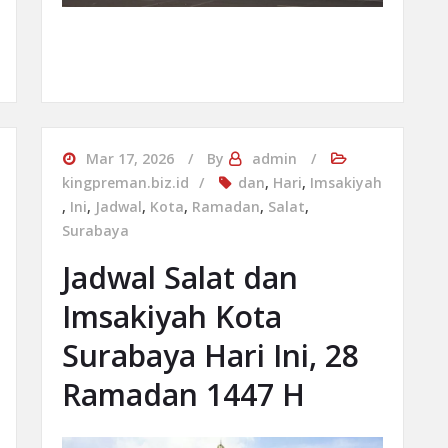
Mar 17, 2026
By
admin
kingpreman.biz.id
dan
,
Hari
,
Imsakiyah
,
Ini
,
Jadwal
,
Kota
,
Ramadan
,
Salat
,
Surabaya
Jadwal Salat dan
Imsakiyah Kota
Surabaya Hari Ini, 28
Ramadan 1447 H