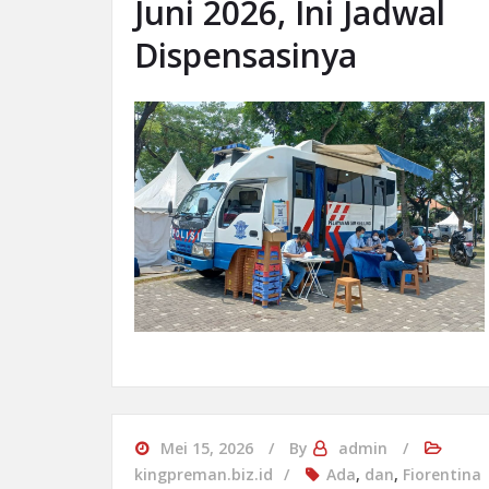
Juni 2026, Ini Jadwal
Dispensasinya
Mei 15, 2026
By
admin
kingpreman.biz.id
Ada
,
dan
,
Fiorentina