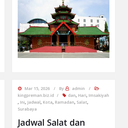
Mar 15, 2026
By
admin
kingpreman.biz.id
dan
,
Hari
,
Imsakiyah
,
Ini
,
Jadwal
,
Kota
,
Ramadan
,
Salat
,
Surabaya
Jadwal Salat dan