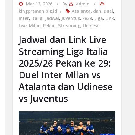
Mar 13, 2026
By
admin
kingpreman.biz.id
Atalanta
,
dan
,
Duel
,
Inter
,
Italia
,
Jadwal
,
Juventus
,
ke29
,
Liga
,
Link
,
Live
,
Milan
,
Pekan
,
Streaming
,
Udinese
Jadwal dan Link Live
Streaming Liga Italia
2025/26 Pekan ke-29:
Duel Inter Milan vs
Atalanta dan Udinese
vs Juventus