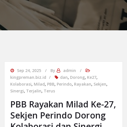
Sep 24, 2025
By
admin
kingpreman.biz.id
dan
,
Dorong
,
Ke27
,
Kolaborasi
,
Milad
,
PBB
,
Perindo
,
Rayakan
,
Sekjen
,
Sinergi
,
Terjalin
,
Terus
PBB Rayakan Milad Ke-27,
Sekjen Perindo Dorong
Kolaborasi dan Sinergi