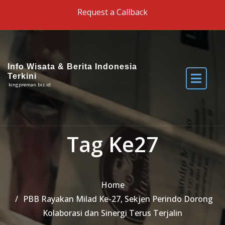
Skip to the content
Request a Callback
Info Wisata & Berita Indonesia
Terkini
kingpreman.biz.id
Tag Ke27
Home
PBB Rayakan Milad Ke-27, Sekjen Perindo Dorong
Kolaborasi dan Sinergi Terus Terjalin