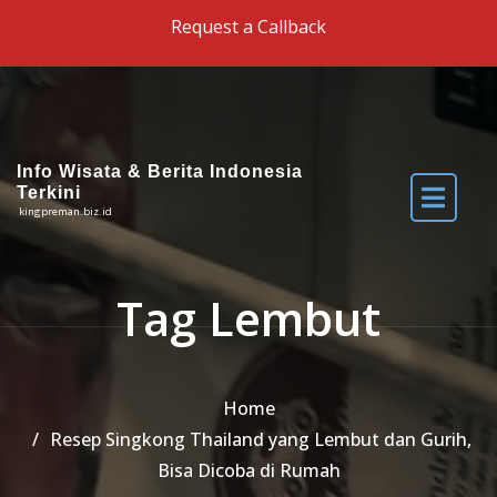
Skip to the content
Request a Callback
Info Wisata & Berita Indonesia
Terkini
kingpreman.biz.id
Tag Lembut
Home
Resep Singkong Thailand yang Lembut dan Gurih,
Bisa Dicoba di Rumah