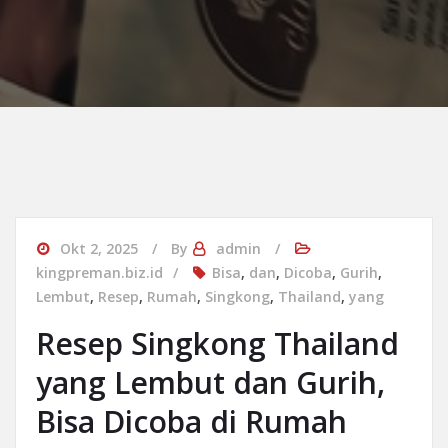
Okt 2, 2025
By
admin
kingpreman.biz.id
Bisa
,
dan
,
Dicoba
,
Gurih
,
Lembut
,
Resep
,
Rumah
,
Singkong
,
Thailand
,
yang
Resep Singkong Thailand
yang Lembut dan Gurih,
Bisa Dicoba di Rumah