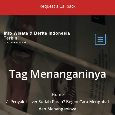
Skip to the content
Request a Callback
Info Wisata & Berita Indonesia
Terkini
kingpreman.biz.id
Tag Menanganinya
Home
Penyakit Liver Sudah Parah? Begini Cara Mengobati
dan Menanganinya