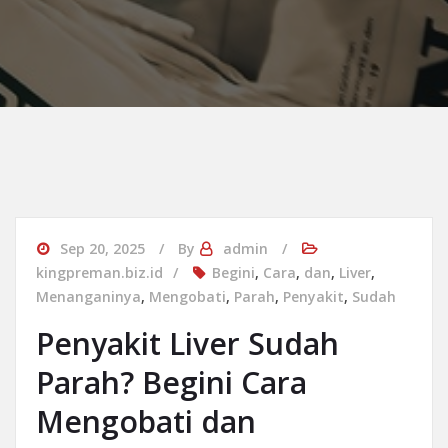
Sep 20, 2025
By
admin
kingpreman.biz.id
Begini
,
Cara
,
dan
,
Liver
,
Menanganinya
,
Mengobati
,
Parah
,
Penyakit
,
Sudah
Penyakit Liver Sudah
Parah? Begini Cara
Mengobati dan