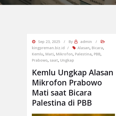
Sep 23, 2025
By
admin
kingpreman.biz.id
Alasan
,
Bicara
,
Kemlu
,
Mati
,
Mikrofon
,
Palestina
,
PBB
,
Prabowo
,
saat
,
Ungkap
Kemlu Ungkap Alasan
Mikrofon Prabowo
Mati saat Bicara
Palestina di PBB