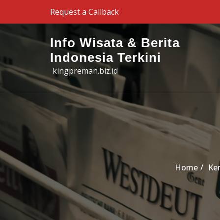
Skip to the content
Request a Callback
Info Wisata & Berita
Indonesia Terkini
kingpreman.biz.id
Home
Kem