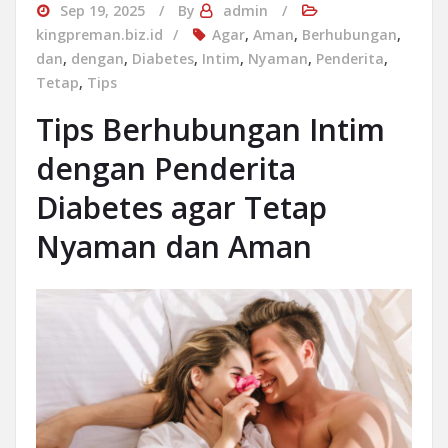
Sep 19, 2025
By
admin
kingpreman.biz.id
Agar
,
Aman
,
Berhubungan
,
dan
,
dengan
,
Diabetes
,
Intim
,
Nyaman
,
Penderita
,
Tetap
,
Tips
Tips Berhubungan Intim
dengan Penderita
Diabetes agar Tetap
Nyaman dan Aman