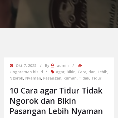
Okt 7, 2025
By
admin
kingpreman.biz.id
Agar
,
Bikin
,
Cara
,
dan
,
Lebih
,
Ngorok
,
Nyaman
,
Pasangan
,
Rumah
,
Tidak
,
Tidur
10 Cara agar Tidur Tidak
Ngorok dan Bikin
Pasangan Lebih Nyaman