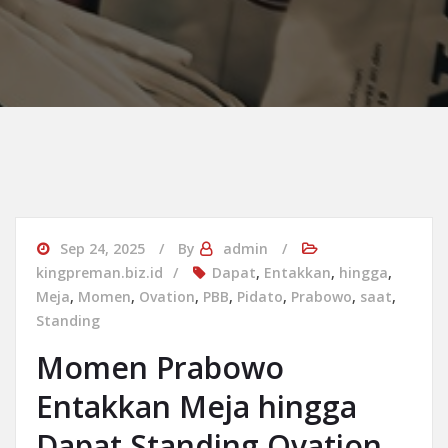
Sep 24, 2025
By
admin
kingpreman.biz.id
Dapat
,
Entakkan
,
hingga
,
Meja
,
Momen
,
Ovation
,
PBB
,
Pidato
,
Prabowo
,
saat
,
Standing
Momen Prabowo
Entakkan Meja hingga
Dapat Standing Ovation