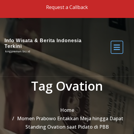
Skip to the content
Request a Callback
Info Wisata & Berita Indonesia
Terkini
kingpreman.biz.id
Tag Ovation
Home
Momen Prabowo Entakkan Meja hingga Dapat
Standing Ovation saat Pidato di PBB