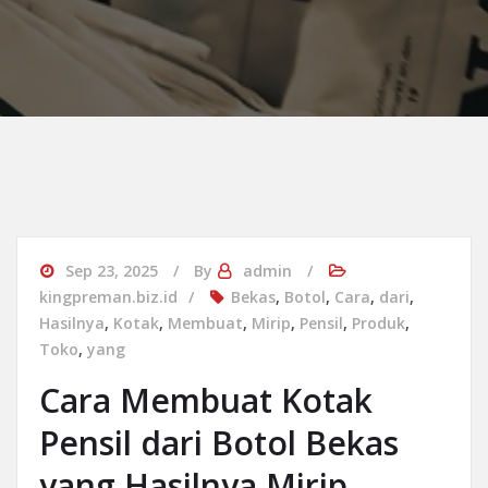
Sep 23, 2025
By
admin
kingpreman.biz.id
Bekas
,
Botol
,
Cara
,
dari
,
Hasilnya
,
Kotak
,
Membuat
,
Mirip
,
Pensil
,
Produk
,
Toko
,
yang
Cara Membuat Kotak
Pensil dari Botol Bekas
yang Hasilnya Mirip