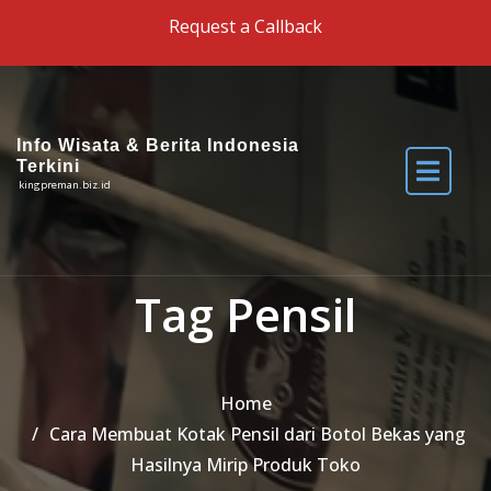
Skip to the content
Request a Callback
Info Wisata & Berita Indonesia
Terkini
kingpreman.biz.id
Tag Pensil
Home
Cara Membuat Kotak Pensil dari Botol Bekas yang
Hasilnya Mirip Produk Toko