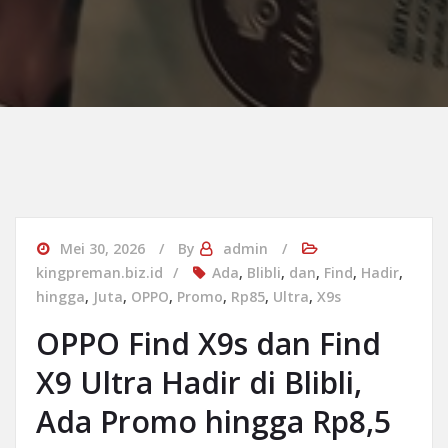
Mei 30, 2026
By
admin
kingpreman.biz.id
Ada
,
Blibli
,
dan
,
Find
,
Hadir
,
hingga
,
Juta
,
OPPO
,
Promo
,
Rp85
,
Ultra
,
X9s
OPPO Find X9s dan Find
X9 Ultra Hadir di Blibli,
Ada Promo hingga Rp8,5