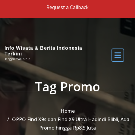
Skip to the content
Request a Callback
Info Wisata & Berita Indonesia
Terkini
kingpreman.biz.id
Tag Promo
Home
OPPO Find X9s dan Find X9 Ultra Hadir di Blibli, Ada
Promo hingga Rp8,5 Juta