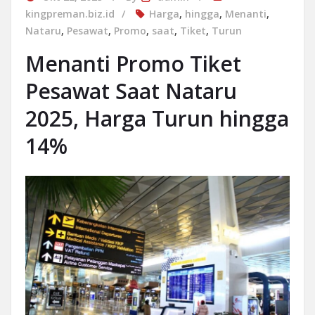
kingpreman.biz.id
Harga
,
hingga
,
Menanti
,
Nataru
,
Pesawat
,
Promo
,
saat
,
Tiket
,
Turun
Menanti Promo Tiket
Pesawat Saat Nataru
2025, Harga Turun hingga
14%