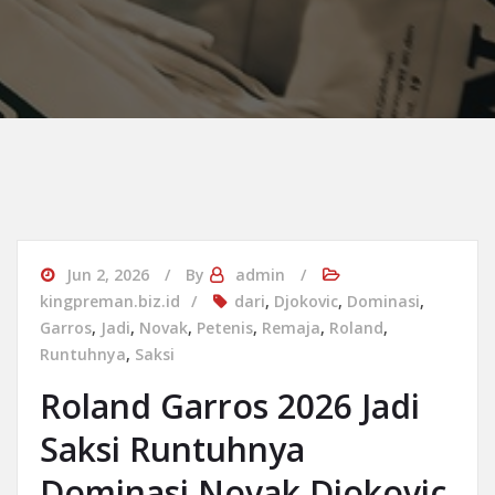
Jun 2, 2026
By
admin
kingpreman.biz.id
dari
,
Djokovic
,
Dominasi
,
Garros
,
Jadi
,
Novak
,
Petenis
,
Remaja
,
Roland
,
Runtuhnya
,
Saksi
Roland Garros 2026 Jadi
Saksi Runtuhnya
Dominasi Novak Djokovic