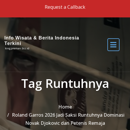
Skip to the content
Request a Callback
Info Wisata & Berita Indonesia
Terkini
kingpreman.biz.id
Tag Runtuhnya
Home
Roland Garros 2026 Jadi Saksi Runtuhnya Dominasi
Novak Djokovic dari Petenis Remaja