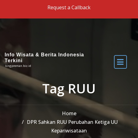
Skip to the content
Request a Callback
Info Wisata & Berita Indonesia
Terkini
kingpreman.biz.id
Tag RUU
Home
DPR Sahkan RUU Perubahan Ketiga UU
Kepariwisataan