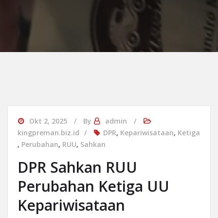
Okt 2, 2025
By
admin
kingpreman.biz.id
DPR
,
Kepariwisataan
,
Ketiga
,
Perubahan
,
RUU
,
Sahkan
DPR Sahkan RUU
Perubahan Ketiga UU
Kepariwisataan