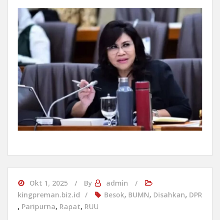
Okt 1, 2025
By
admin
kingpreman.biz.id
Besok
,
BUMN
,
Disahkan
,
DPR
,
Paripurna
,
Rapat
,
RUU