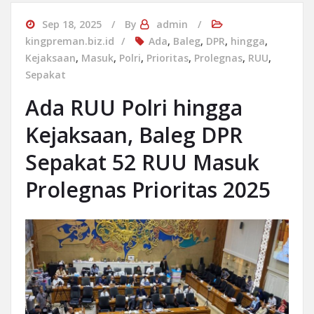
Sep 18, 2025
By
admin
kingpreman.biz.id
Ada
,
Baleg
,
DPR
,
hingga
,
Kejaksaan
,
Masuk
,
Polri
,
Prioritas
,
Prolegnas
,
RUU
,
Sepakat
Ada RUU Polri hingga
Kejaksaan, Baleg DPR
Sepakat 52 RUU Masuk
Prolegnas Prioritas 2025