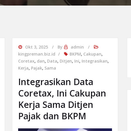
Okt 3, 2025
By
admin
kingpreman.biz.id
BKPM
,
Cakupan
,
Coretax
,
dan
,
Data
,
Ditjen
,
Ini
,
Integrasikan
,
Kerja
,
Pajak
,
Sama
Integrasikan Data
Coretax, Ini Cakupan
Kerja Sama Ditjen
Pajak dan BKPM