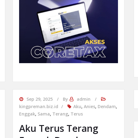
Sep 29, 2025
By
admin
kingpreman.biz.id
Aku
,
Anies
,
Dendam
,
Enggak
,
Sama
,
Terang
,
Terus
Aku Terus Terang