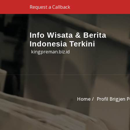
Skip to the content
Request a Callback
Info Wisata & Berita
Indonesia Terkini
kingpreman.biz.id
Home
Profil Brigjen