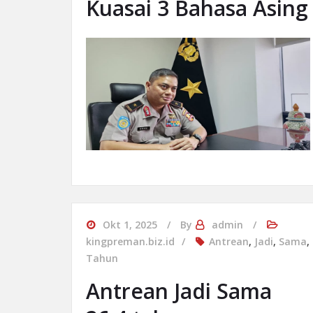
Kuasai 3 Bahasa Asing
Okt 1, 2025
By
admin
kingpreman.biz.id
Antrean
,
Jadi
,
Sama
,
Tahun
Antrean Jadi Sama