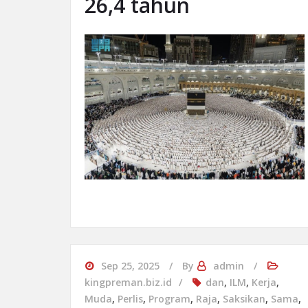
26,4 tahun
Sep 25, 2025
By
admin
kingpreman.biz.id
dan
,
ILM
,
Kerja
,
Muda
,
Perlis
,
Program
,
Raja
,
Saksikan
,
Sama
,