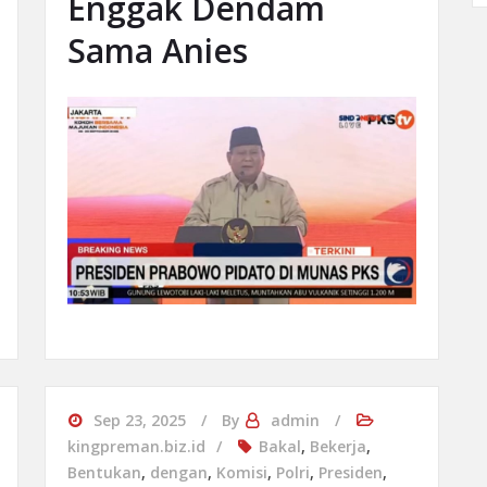
Enggak Dendam
Sama Anies
Sep 23, 2025
By
admin
kingpreman.biz.id
Bakal
,
Bekerja
,
Bentukan
,
dengan
,
Komisi
,
Polri
,
Presiden
,