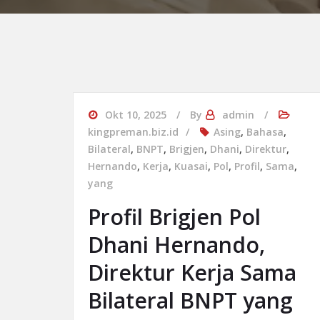
Okt 10, 2025
By
admin
kingpreman.biz.id
Asing
,
Bahasa
,
Bilateral
,
BNPT
,
Brigjen
,
Dhani
,
Direktur
,
Hernando
,
Kerja
,
Kuasai
,
Pol
,
Profil
,
Sama
,
yang
Profil Brigjen Pol
Dhani Hernando,
Direktur Kerja Sama
Bilateral BNPT yang