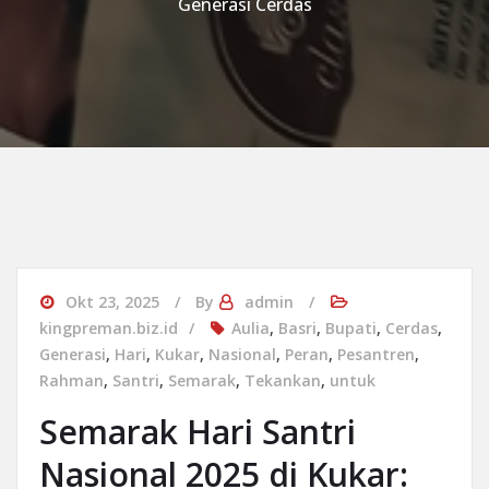
Generasi Cerdas
Okt 23, 2025
By
admin
kingpreman.biz.id
Aulia
,
Basri
,
Bupati
,
Cerdas
,
Generasi
,
Hari
,
Kukar
,
Nasional
,
Peran
,
Pesantren
,
Rahman
,
Santri
,
Semarak
,
Tekankan
,
untuk
Semarak Hari Santri
Nasional 2025 di Kukar: