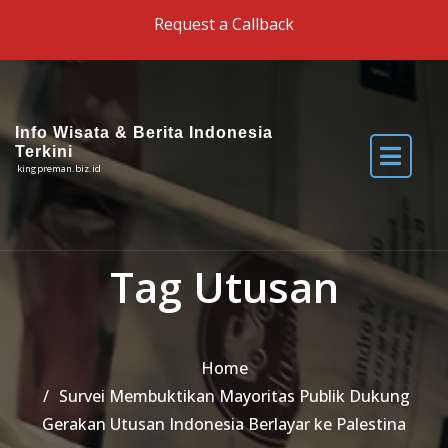
Skip to the content
Request a Callback
Info Wisata & Berita Indonesia
Terkini
kingpreman.biz.id
Tag Utusan
Home
Survei Membuktikan Mayoritas Publik Dukung
Gerakan Utusan Indonesia Berlayar ke Palestina