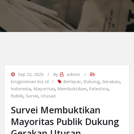
Sep 22, 2025
By
admin
kingpreman.biz.id
Berlayar
,
Dukung
,
Gerakan
,
Indonesia
,
Mayoritas
,
Membuktikan
,
Palestina
,
Publik
,
Survei
,
Utusan
Survei Membuktikan
Mayoritas Publik Dukung
Gerakan Utusan