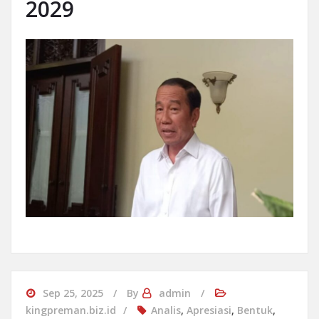
2029
Sep 25, 2025
By
admin
kingpreman.biz.id
Analis
,
Apresiasi
,
Bentuk
,