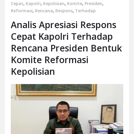
Cepat
,
Kapolri
,
Kepolisian
,
Komite
,
Presiden
,
Reformasi
,
Rencana
,
Respons
,
Terhadap
Analis Apresiasi Respons
Cepat Kapolri Terhadap
Rencana Presiden Bentuk
Komite Reformasi
Kepolisian