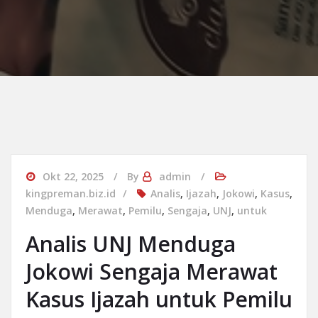
Okt 22, 2025
By
admin
kingpreman.biz.id
Analis
,
Ijazah
,
Jokowi
,
Kasus
,
Menduga
,
Merawat
,
Pemilu
,
Sengaja
,
UNJ
,
untuk
Analis UNJ Menduga
Jokowi Sengaja Merawat
Kasus Ijazah untuk Pemilu