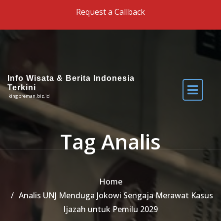
Skip to the content
Request a Callback
Info Wisata & Berita Indonesia
Terkini
kingpreman.biz.id
Tag Analis
Home
Analis UNJ Menduga Jokowi Sengaja Merawat Kasus
Ijazah untuk Pemilu 2029