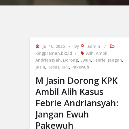
Jul 16, 2026
By
admin
kingpreman.biz.id
Alih
,
Ambil
,
Andriansyah
,
Dorong
,
Ewuh
,
Febrie
,
Jangan
,
Jasin
,
Kasus
,
KPK
,
Pakewuh
M Jasin Dorong KPK
Ambil Alih Kasus
Febrie Andriansyah:
Jangan Ewuh
Pakewuh