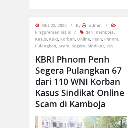
Okt 22, 2025
By
admin
kingpreman.biz.id
dari
,
Kamboja
,
Kasus
,
KBRI
,
Korban
,
Online
,
Penh
,
Phnom
,
Pulangkan
,
Scam
,
Segera
,
Sindikat
,
WNI
KBRI Phnom Penh
Segera Pulangkan 67
dari 110 WNI Korban
Kasus Sindikat Online
Scam di Kamboja