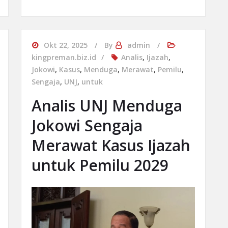
Okt 22, 2025
By
admin
kingpreman.biz.id
Analis
,
Ijazah
,
Jokowi
,
Kasus
,
Menduga
,
Merawat
,
Pemilu
,
Sengaja
,
UNJ
,
untuk
Analis UNJ Menduga
Jokowi Sengaja
Merawat Kasus Ijazah
untuk Pemilu 2029