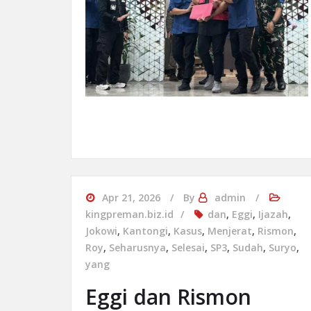
Apr 21, 2026
By
admin
kingpreman.biz.id
dan
,
Eggi
,
Ijazah
,
Jokowi
,
Kantongi
,
Kasus
,
Menjerat
,
Rismon
,
Roy
,
Seharusnya
,
Selesai
,
SP3
,
Sudah
,
Suryo
,
yang
Eggi dan Rismon