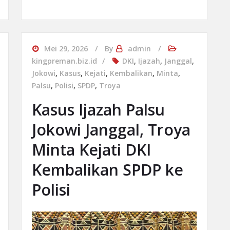
Mei 29, 2026
By
admin
kingpreman.biz.id
DKI
,
Ijazah
,
Janggal
,
Jokowi
,
Kasus
,
Kejati
,
Kembalikan
,
Minta
,
Palsu
,
Polisi
,
SPDP
,
Troya
Kasus Ijazah Palsu
Jokowi Janggal, Troya
Minta Kejati DKI
Kembalikan SPDP ke
Polisi