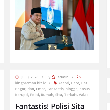
Jul 8, 2026
By
admin
kingpreman.biz.id
Asabri
,
Bara
,
Batu
,
Bogor
,
dan
,
Emas
,
Fantastis
,
hingga
,
Kasus
,
Korupsi
,
Polisi
,
Rumah
,
Sita
,
Terkait
,
Valas
Fantastis! Polisi Sita