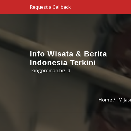
Skip to the content
Request a Callback
Info Wisata & Berita
Indonesia Terkini
kingpreman.biz.id
Home
M Jas