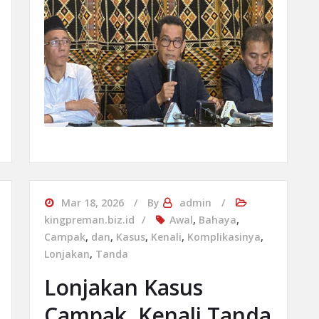
Mar 18, 2026
By
admin
kingpreman.biz.id
Awal
,
Bahaya
,
Campak
,
dan
,
Kasus
,
Kenali
,
Komplikasinya
,
Lonjakan
,
Tanda
Lonjakan Kasus
Campak, Kenali Tanda