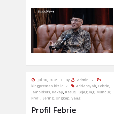
Jul 10, 2026
By
admin
kingpreman.biz.id
Adriansyah
,
Febrie
,
Jampidsus
,
Kakap
,
Kasus
,
Kejagung
,
Mundur
,
Profil
,
Sering
,
Ungkap
,
yang
Profil Febrie