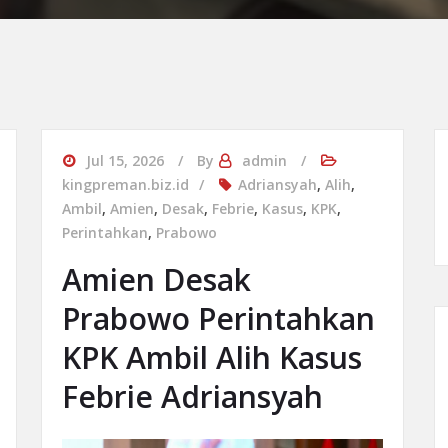
Jul 15, 2026
By
admin
kingpreman.biz.id
Adriansyah
,
Alih
,
Ambil
,
Amien
,
Desak
,
Febrie
,
Kasus
,
KPK
,
Perintahkan
,
Prabowo
Amien Desak
Prabowo Perintahkan
KPK Ambil Alih Kasus
Febrie Adriansyah