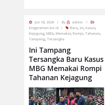
Jun 18, 2026
By
admin
kingpreman.biz.id
Baru
,
Ini
,
Kasus
,
Kejagung
,
MBG
,
Memakai
,
Rompi
,
Tahanan
,
Tampang
,
Tersangka
Ini Tampang
Tersangka Baru Kasus
MBG Memakai Rompi
Tahanan Kejagung