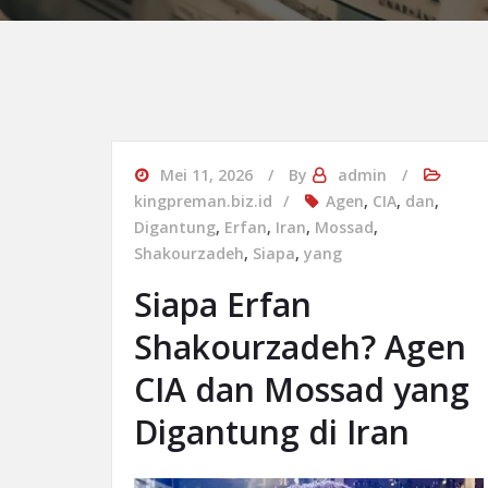
Mei 11, 2026
By
admin
kingpreman.biz.id
Agen
,
CIA
,
dan
,
Digantung
,
Erfan
,
Iran
,
Mossad
,
Shakourzadeh
,
Siapa
,
yang
Siapa Erfan
Shakourzadeh? Agen
CIA dan Mossad yang
Digantung di Iran