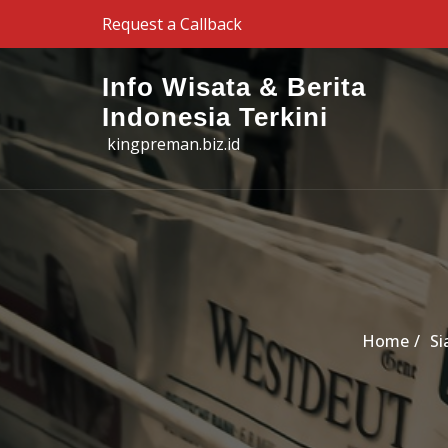
Skip to the content
Request a Callback
Info Wisata & Berita
Indonesia Terkini
kingpreman.biz.id
Home
Si