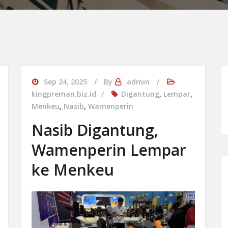
Sep 24, 2025
By
admin
kingpreman.biz.id
Digantung
,
Lempar
,
Menkeu
,
Nasib
,
Wamenperin
Nasib Digantung,
Wamenperin Lempar
ke Menkeu