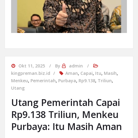
Okt 11, 2025
By
admin
kingpreman.biz.id
Aman
,
Capai
,
Itu
,
Masih
,
Menkeu
,
Pemerintah
,
Purbaya
,
Rp9.138
,
Triliun
,
Utang
Utang Pemerintah Capai
Rp9.138 Triliun, Menkeu
Purbaya: Itu Masih Aman