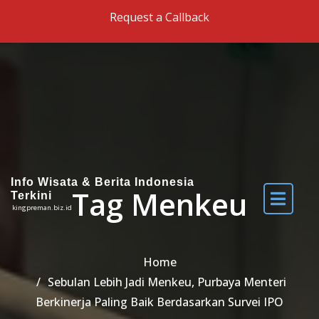
Skip to the content
Request a Callback
Info Wisata & Berita Indonesia
Tag Menkeu
Terkini
kingpreman.biz.id
Home
Sebulan Lebih Jadi Menkeu, Purbaya Menteri
Berkinerja Paling Baik Berdasarkan Survei IPO