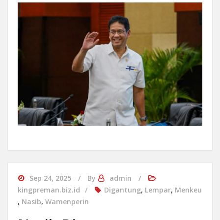
Sep 24, 2025
By
admin
kingpreman.biz.id
Digantung
,
Lempar
,
Menkeu
,
Nasib
,
Wamenperin