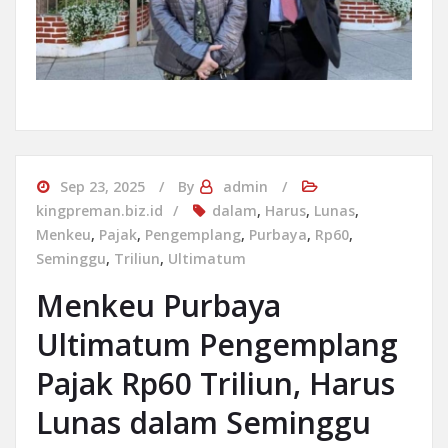
Sep 23, 2025
By
admin
kingpreman.biz.id
dalam
,
Harus
,
Lunas
,
Menkeu
,
Pajak
,
Pengemplang
,
Purbaya
,
Rp60
,
Seminggu
,
Triliun
,
Ultimatum
Menkeu Purbaya
Ultimatum Pengemplang
Pajak Rp60 Triliun, Harus
Lunas dalam Seminggu