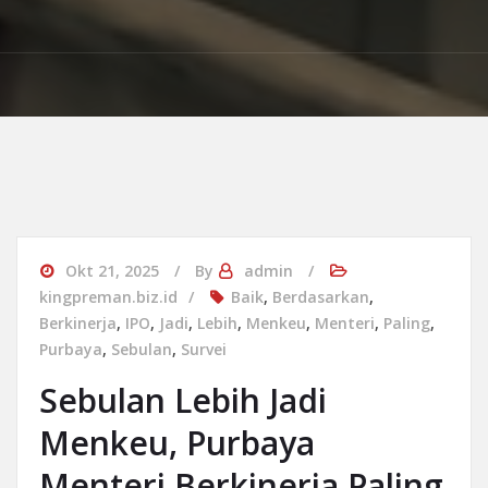
Okt 21, 2025
By
admin
kingpreman.biz.id
Baik
,
Berdasarkan
,
Berkinerja
,
IPO
,
Jadi
,
Lebih
,
Menkeu
,
Menteri
,
Paling
,
Purbaya
,
Sebulan
,
Survei
Sebulan Lebih Jadi
Menkeu, Purbaya
Menteri Berkinerja Paling