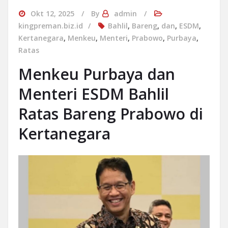
Okt 12, 2025
By
admin
kingpreman.biz.id
Bahlil
,
Bareng
,
dan
,
ESDM
,
Kertanegara
,
Menkeu
,
Menteri
,
Prabowo
,
Purbaya
,
Ratas
Menkeu Purbaya dan
Menteri ESDM Bahlil
Ratas Bareng Prabowo di
Kertanegara