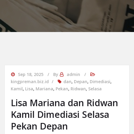
Sep 18, 2025
By
admin
kingpreman.biz.id
dan
,
Depan
,
Dimediasi
,
Kamil
,
Lisa
,
Mariana
,
Pekan
,
Ridwan
,
Selasa
Lisa Mariana dan Ridwan
Kamil Dimediasi Selasa
Pekan Depan