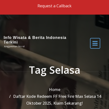
Skip to the content
Request a Callback
Info Wisata & Berita Indonesia
Terkini
kingpreman.biz.id
Tag Selasa
Home
Daftar Kode Redeem FF Free Fire Max Selasa 14
Oktober 2025, Klaim Sekarang!