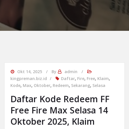
Okt 14, 2025
By
admin
kingpreman.biz.id
Daftar
,
Fire
,
Free
,
Klaim
,
Kode
,
Max
,
Oktober
,
Redeem
,
Sekarang
,
Selasa
Daftar Kode Redeem FF
Free Fire Max Selasa 14
Oktober 2025, Klaim