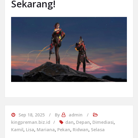
Sekarang!
Sep 18, 2025
By
admin
kingpreman.biz.id
dan
,
Depan
,
Dimediasi
,
Kamil
,
Lisa
,
Mariana
,
Pekan
,
Ridwan
,
Selasa