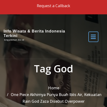
Skip to the content
Request a Callback
Info Wisata & Berita Indonesia
Terkini
kingpreman.biz.id
Tag God
Home
One Piece Akhirnya Punya Buah Iblis Air, Kekuatan
Rain God Zaza Disebut Overpower