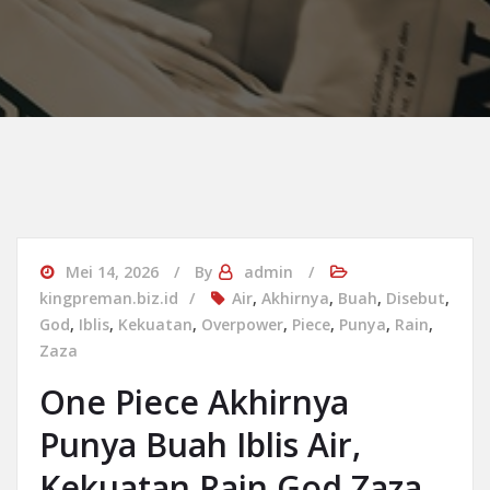
Mei 14, 2026
By
admin
kingpreman.biz.id
Air
,
Akhirnya
,
Buah
,
Disebut
,
God
,
Iblis
,
Kekuatan
,
Overpower
,
Piece
,
Punya
,
Rain
,
Zaza
One Piece Akhirnya
Punya Buah Iblis Air,
Kekuatan Rain God Zaza