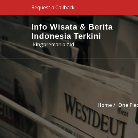
Skip to the content
Request a Callback
Info Wisata & Berita
Indonesia Terkini
kingpreman.biz.id
Home
One Piec