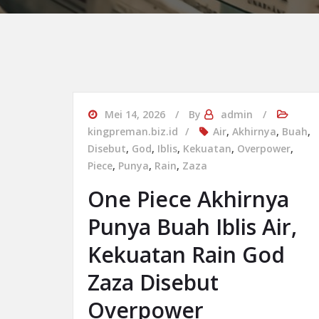
Mei 14, 2026
By
admin
kingpreman.biz.id
Air
,
Akhirnya
,
Buah
,
Disebut
,
God
,
Iblis
,
Kekuatan
,
Overpower
,
Piece
,
Punya
,
Rain
,
Zaza
One Piece Akhirnya
Punya Buah Iblis Air,
Kekuatan Rain God
Zaza Disebut
Overpower