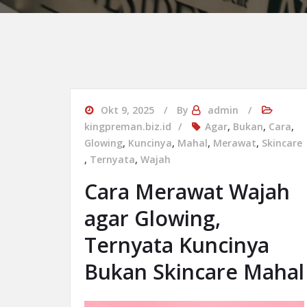
Okt 9, 2025
By
admin
kingpreman.biz.id
Agar
,
Bukan
,
Cara
,
Glowing
,
Kuncinya
,
Mahal
,
Merawat
,
Skincare
,
Ternyata
,
Wajah
Cara Merawat Wajah
agar Glowing,
Ternyata Kuncinya
Bukan Skincare Mahal