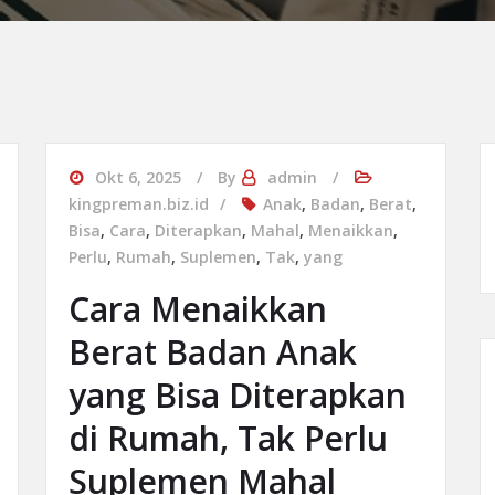
Okt 6, 2025
By
admin
kingpreman.biz.id
Anak
,
Badan
,
Berat
,
Bisa
,
Cara
,
Diterapkan
,
Mahal
,
Menaikkan
,
Perlu
,
Rumah
,
Suplemen
,
Tak
,
yang
Cara Menaikkan
Berat Badan Anak
yang Bisa Diterapkan
di Rumah, Tak Perlu
Suplemen Mahal