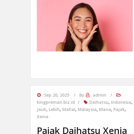
Sep 20, 2025
By
admin
kingpreman.biz.id
Daihatsu
,
Indonesia
,
Jauh
,
Lebih
,
Mahal
,
Malaysia
,
Mana
,
Pajak
,
Xenia
Pajak Daihatsu Xenia