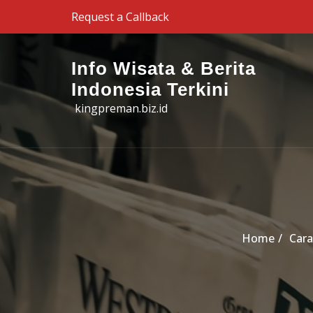
Skip to the content
Request a Callback
Info Wisata & Berita
Indonesia Terkini
kingpreman.biz.id
Home
Cara