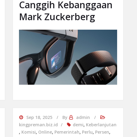
Canggih Kebanggaan
Mark Zuckerberg
Sep 18, 2025
By
admin
kingpreman.biz.id
demi
,
Keberlanjutan
,
Komisi
,
Online
,
Pemerintah
,
Perlu
,
Persen
,