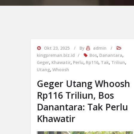
Okt 23, 2025
By
admin
kingpreman.biz.id
Bos
,
Danantara
,
Geger
,
Khawatir
,
Perlu
,
Rp116
,
Tak
,
Triliun
,
Utang
,
Whoosh
Geger Utang Whoosh
Rp116 Triliun, Bos
Danantara: Tak Perlu
Khawatir