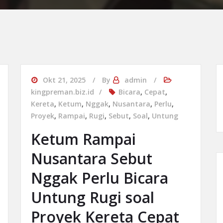
Okt 21, 2025
By
admin
kingpreman.biz.id
Bicara
,
Cepat
,
Kereta
,
Ketum
,
Nggak
,
Nusantara
,
Perlu
,
Proyek
,
Rampai
,
Rugi
,
Sebut
,
Soal
,
Untung
Ketum Rampai
Nusantara Sebut
Nggak Perlu Bicara
Untung Rugi soal
Proyek Kereta Cepat