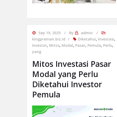
Sep 19, 2025
By
admin
kingpreman.biz.id
Diketahui
,
Investasi
,
Investor
,
Mitos
,
Modal
,
Pasar
,
Pemula
,
Perlu
,
yang
Mitos Investasi Pasar
Modal yang Perlu
Diketahui Investor
Pemula