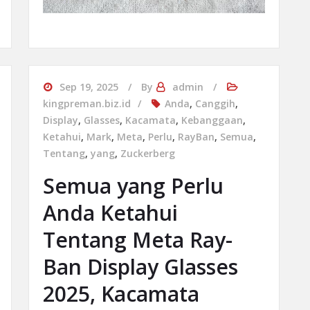
Sep 19, 2025
By
admin
kingpreman.biz.id
Anda
,
Canggih
,
Display
,
Glasses
,
Kacamata
,
Kebanggaan
,
Ketahui
,
Mark
,
Meta
,
Perlu
,
RayBan
,
Semua
,
Tentang
,
yang
,
Zuckerberg
Semua yang Perlu
Anda Ketahui
Tentang Meta Ray-
Ban Display Glasses
2025, Kacamata