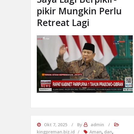
pikir Mungkin Perlu
Retreat Lagi
Okt 7, 2025
By
admin
kingpreman.biz.id
Aman
,
dan
,