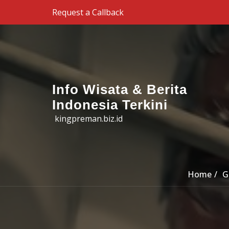
Skip to the content
Request a Callback
Info Wisata & Berita
Indonesia Terkini
kingpreman.biz.id
Home
G