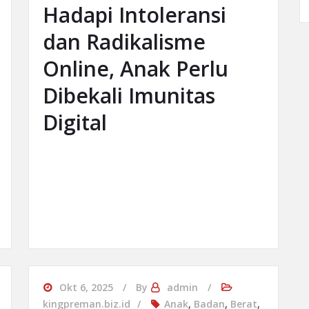
Hadapi Intoleransi
dan Radikalisme
Online, Anak Perlu
Dibekali Imunitas
Digital
Okt 6, 2025
By
admin
kingpreman.biz.id
Anak
,
Badan
,
Berat
,