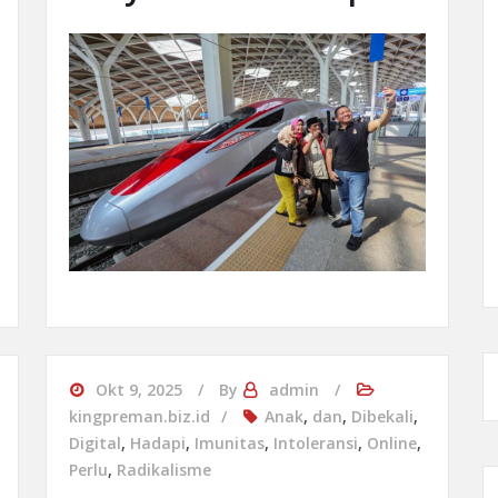
Okt 9, 2025
By
admin
kingpreman.biz.id
Anak
,
dan
,
Dibekali
,
Digital
,
Hadapi
,
Imunitas
,
Intoleransi
,
Online
,
Perlu
,
Radikalisme