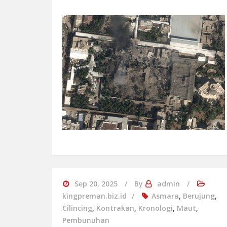
Sep 20, 2025
By
admin
kingpreman.biz.id
Asmara
,
Berujung
,
Cilincing
,
Kontrakan
,
Kronologi
,
Maut
,
Pembunuhan