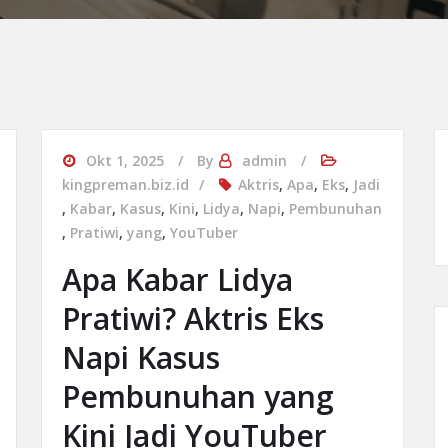
Okt 1, 2025
By
admin
kingpreman.biz.id
Aktris
,
Apa
,
Eks
,
Jadi
,
Kabar
,
Kasus
,
Kini
,
Lidya
,
Napi
,
Pembunuhan
,
Pratiwi
,
yang
,
YouTuber
Apa Kabar Lidya
Pratiwi? Aktris Eks
Napi Kasus
Pembunuhan yang
Kini Jadi YouTuber