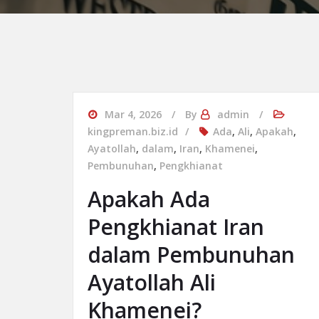
Mar 4, 2026
By
admin
kingpreman.biz.id
Ada
,
Ali
,
Apakah
,
Ayatollah
,
dalam
,
Iran
,
Khamenei
,
Pembunuhan
,
Pengkhianat
Apakah Ada
Pengkhianat Iran
dalam Pembunuhan
Ayatollah Ali
Khamenei?