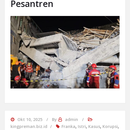
Pesantren
Okt 10, 2025
By
admin
kingpreman.biz.id
Franka
,
Istri
,
Kasus
,
Korupsi
,