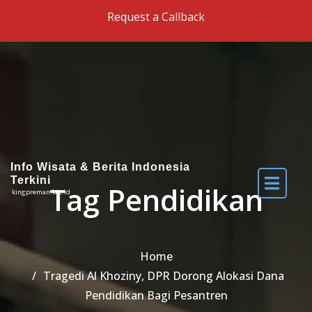
Skip to the content
Request a Callback
Info Wisata & Berita Indonesia
Terkini
Tag Pendidikan
kingpreman.biz.id
Home
Tragedi Al Khoziny, DPR Dorong Alokasi Dana
Pendidikan Bagi Pesantren