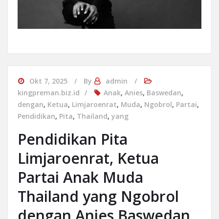
Okt 7, 2025
By
admin
kingpreman.biz.id
Anak
,
Anies
,
Baswedan
,
dengan
,
Ketua
,
Limjaroenrat
,
Muda
,
Ngobrol
,
Partai
,
Pendidikan
,
Pita
,
Thailand
,
yang
Pendidikan Pita
Limjaroenrat, Ketua
Partai Anak Muda
Thailand yang Ngobrol
dengan Anies Baswedan