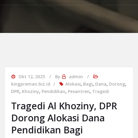
Okt 12, 2025
By
admin
kingpreman.biz.id
Alokasi
,
Bagi
,
Dana
,
Dorong
,
DPR
,
Khoziny
,
Pendidikan
,
Pesantren
,
Tragedi
Tragedi Al Khoziny, DPR
Dorong Alokasi Dana
Pendidikan Bagi