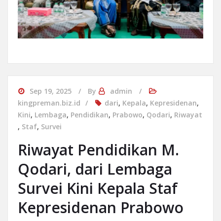
Sep 19, 2025
By
admin
kingpreman.biz.id
dari
,
Kepala
,
Kepresidenan
,
Kini
,
Lembaga
,
Pendidikan
,
Prabowo
,
Qodari
,
Riwayat
,
Staf
,
Survei
Riwayat Pendidikan M.
Qodari, dari Lembaga
Survei Kini Kepala Staf
Kepresidenan Prabowo