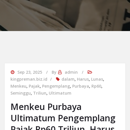
Sep 23, 2025
By
admin
kingpreman.biz.id
dalam
,
Harus
,
Lunas
,
Menkeu
,
Pajak
,
Pengemplang
,
Purbaya
,
Rp60
,
Seminggu
,
Triliun
,
Ultimatum
Menkeu Purbaya
Ultimatum Pengemplang
Pajak Rp60 Triliun, Harus