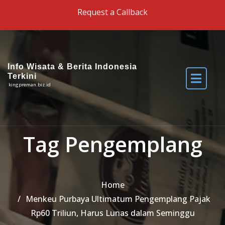
Skip to the content
Request a Callback
Info Wisata & Berita Indonesia
Terkini
kingpreman.biz.id
Tag Pengemplang
Home
Menkeu Purbaya Ultimatum Pengemplang Pajak
Rp60 Triliun, Harus Lunas dalam Seminggu