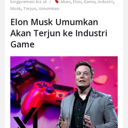
kingpreman.biz.id
Akan
,
Elon
,
Game
,
Industri
,
Musk
,
Terjun
,
Umumkan
Elon Musk Umumkan
Akan Terjun ke Industri
Game