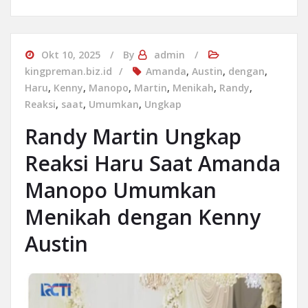
Okt 10, 2025
By
admin
kingpreman.biz.id
Amanda
,
Austin
,
dengan
,
Haru
,
Kenny
,
Manopo
,
Martin
,
Menikah
,
Randy
,
Reaksi
,
saat
,
Umumkan
,
Ungkap
Randy Martin Ungkap
Reaksi Haru Saat Amanda
Manopo Umumkan
Menikah dengan Kenny
Austin