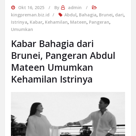
Okt 16, 2025
By
admin
kingpreman.biz.id
Abdul
,
Bahagia
,
Brunei
,
dari
,
Istrinya
,
Kabar
,
Kehamilan
,
Mateen
,
Pangeran
,
Umumkan
Kabar Bahagia dari
Brunei, Pangeran Abdul
Mateen Umumkan
Kehamilan Istrinya