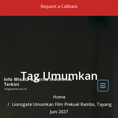
Skip to the content
Request a Callback
Tag Umumkan
Info Wisata & Berita Indonesia
Terkini
kingpreman.biz.id
Home
Lionsgate Umumkan Film Prekuel Rambo, Tayang
Juni 2027