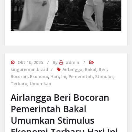
Okt 16, 2025
By
admin
kingpreman.biz.id
Airlangga
,
Bakal
,
Beri
,
Bocoran
,
Ekonomi
,
Hari
,
Ini
,
Pemerintah
,
Stimulus
,
Terbaru
,
Umumkan
Airlangga Beri Bocoran
Pemerintah Bakal
Umumkan Stimulus
Ekonomi Terbaru Hari Ini