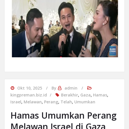
Okt 10, 2025
By
admin
kingpreman.biz.id
Berakhir
,
Gaza
,
Hamas
,
Israel
,
Melawan
,
Perang
,
Telah
,
Umumkan
Hamas Umumkan Perang
Melawan Israel di Gaza