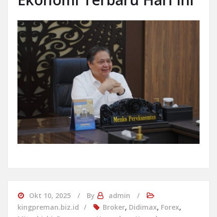
Okt 10, 2025
By
admin
kingpreman.biz.id
Broker
,
Didimax
,
Forex
,