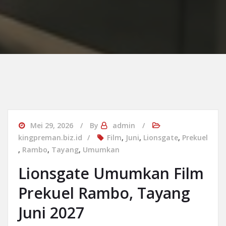
Mei 29, 2026
By
admin
kingpreman.biz.id
Film
,
Juni
,
Lionsgate
,
Prekuel
,
Rambo
,
Tayang
,
Umumkan
Lionsgate Umumkan Film
Prekuel Rambo, Tayang
Juni 2027