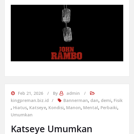
Feb 21, 2026
By
admin
kingpreman.biz.id
Bannerman
,
dan
,
demi
,
Fisik
,
Hiatus
,
Katseye
,
Kondisi
,
Manon
,
Mental
,
Perbaiki
,
Umumkan
Katseye Umumkan